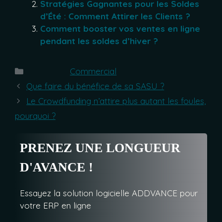
Stratégies Gagnantes pour les Soldes
d’Été : Comment Attirer les Clients ?
Comment booster vos ventes en ligne
pendant les soldes d’hiver ?
Catégories
Commercial
Que faire du bénéfice de sa SASU ?
Le Crowdfunding n’attire plus autant les foules,
pourquoi ?
PRENEZ UNE LONGUEUR
D'AVANCE !
Essayez la solution logicielle ADDVANCE pour
votre ERP en ligne