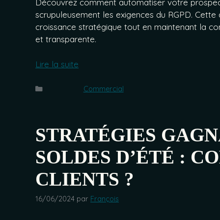
Découvrez comment automatiser votre prospect
scrupuleusement les exigences du RGPD. Cette
croissance stratégique tout en maintenant la c
et transparente.
Lire la suite
Catégories
Commercial
STRATÉGIES GAGN
SOLDES D’ÉTÉ : C
CLIENTS ?
16/06/2024
par
François