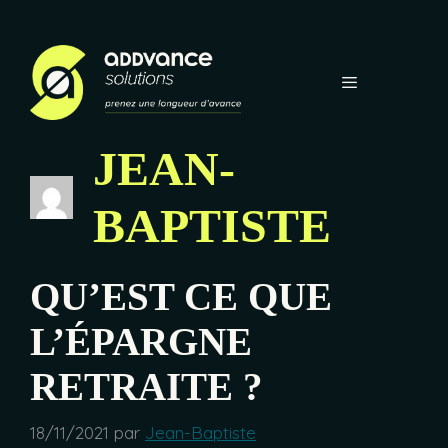
Aller au contenu
Menu
JEAN-
BAPTISTE
QU’EST CE QUE
L’ÉPARGNE
RETRAITE ?
18/11/2021
par
Jean-Baptiste